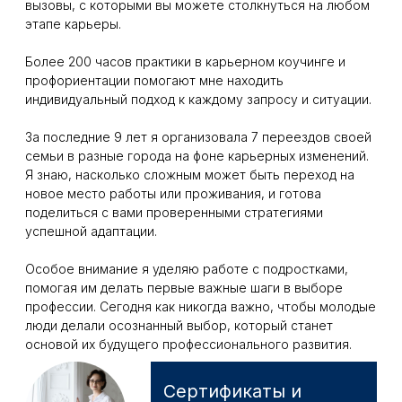
люди делали осознанный выбор, который станет
основой их будущего профессионального развития.
Сертификаты и
дипломы
Сертифицированный коуч ICF,
дипломированный
профориентолог, член
Национальной Федерации
профессиональных менторов и
коучей.
Смотреть сертификаты
МОЯ ЦЕЛЬ
Создать поддерживающую
атмосферу, в которой вы сможете
исследовать свои интересы,
потребности и принять
обоснованное решение о будущем
профессиональном развитии. Я
верю, что каждый из нас имеет
особые таланты и мечты, которые
стоит развивать и воплощать в
жизнь. Буду рада стать вашим