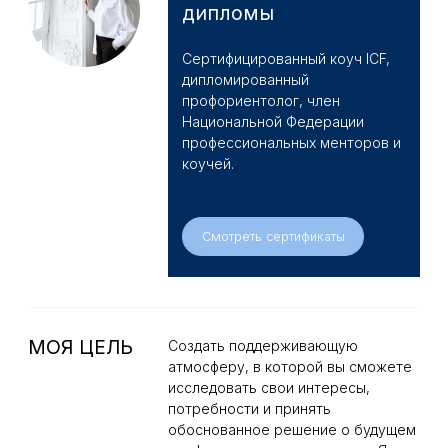
партнером на этом пути.
ЧАСТЫЕ ЗАПРОСЫ
ПОДРОСТКИ И РОДИТЕЛИ
ВЗРОСЛЫЕ
Кем стать «когда вырос»?
Подростки
Как подготовиться к выхо
Кем стать, куда идти учиться?
после длительного перер
Что выбрать для обучения из того, что
С чего начать при принят
мне интересно?
смене профессии?
Не могу определиться, что больше
подходит из профессий?
Как принять решение о пе
новый город, страну?
Родители
Как помочь выбрать институт ребёнку?
Как бороться со страхом, если ребёнок
уезжает учиться в другой город или
выбрал «не то» направление?