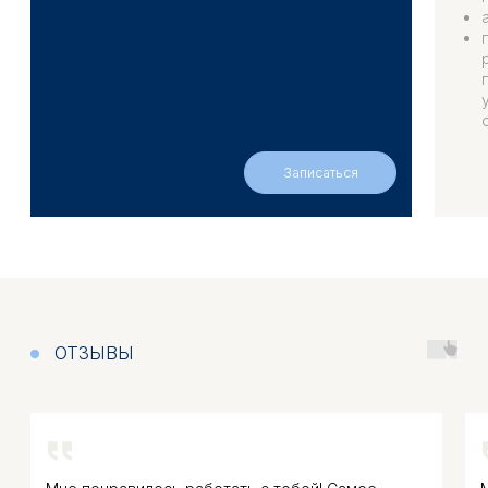
Записаться на консультацию
ОБО МН
Политика конфиденциальности
+7 (986) 728-23-35
© ЛЮБОВЬ ПОТОПАХИНА, 2024
l.potopahina@yandex.ru