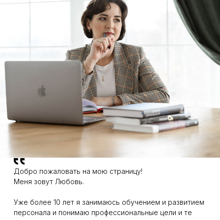
Добро пожаловать на мою страницу!
Меня зовут Любовь.
Уже более 10 лет я занимаюсь обучением и развитием
персонала и понимаю профессиональные цели и те
вызовы, с которыми вы можете столкнуться на любом
этапе карьеры.
Более 200 часов практики в карьерном коучинге и
профориентации помогают мне находить
индивидуальный подход к каждому запросу и ситуации.
За последние 9 лет я организовала 7 переездов своей
семьи в разные города на фоне карьерных изменений.
Я знаю, насколько сложным может быть переход на
новое место работы или проживания, и готова
поделиться с вами проверенными стратегиями
успешной адаптации.
Особое внимание я уделяю работе с подростками,
помогая им делать первые важные шаги в выборе
профессии. Сегодня как никогда важно, чтобы молодые