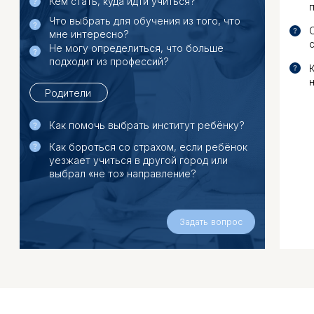
анкета для родителей
письменное заключение 
рекомендациями до 3-х
профессиональных направ
учебными заведениями и
образованием
Записаться
ОТЗЫВЫ
Мне понравилось работать с тобой! Самое
Мне понравилось, что мы
крутое, что всего 4 наши встречи изменили мою
конкретные вещи и конкр
жизнь больше, чем 10 лет сомнений и вопросов.
Мне понравилось, что Лю
Это какая-то магия, когда в нашем мыслительно-
подход/предложенную тех
разговорном процессе рождаются такие
идет» и мы нашли нужную.
очевидные ответы и многое становится более
держала фокус внимания н
ясным. Мне откликалось многое из твоих слов, в
некоторых местах так и хотелось сказать: «Да!
Главное – от ощущения о
Так и есть! Это же очевидно, как я сама не
перешла к пониманию кон
понимала!»
которые я могу сделать. С