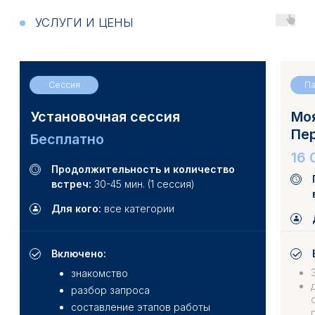
Очень нравилась обратная связь и то, как ты
перерабатывала полученную от меня
информацию. А сами сессии были легкими и
наполняющими силами, эмоциями, знаниями. Там
было все, за что я так люблю психологию: тесты,
книги, осознание того, что «Эй! Я это знаю!»,
открытие нового и применение на практике,
результат моментальный и сравнительный
результат по прошествии нескольких месяцев.
Ты помогла мне вырасти и я это чувствую!
Спасибо!
Татьяна Ж.
Татьяна М.
КОНТАКТЫ
ЛЮБОВЬ
ПОТОПАХИНА
+7 (986) 728-23-35
l.potopahina@yandex.ru